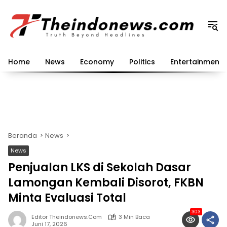
Langsung
ke
konten
Home
News
Economy
Politics
Entertainment
Beranda
News
News
Penjualan LKS di Sekolah Dasar
Lamongan Kembali Disorot, FKBN
Minta Evaluasi Total
303
Editor Theindonews.com
3 Min Baca
Juni 17, 2026