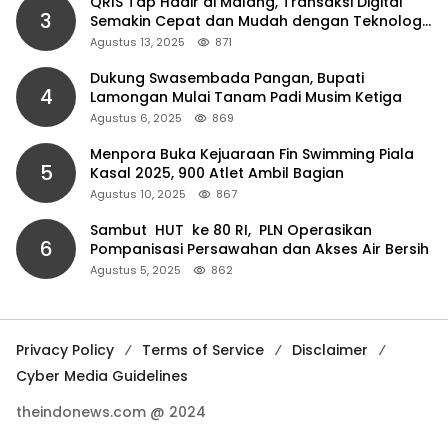
QRIS Tap Hadir di Malang, Transaksi Digital
3
Semakin Cepat dan Mudah dengan Teknologi
NFC
Agustus 13, 2025
871
Dukung Swasembada Pangan, Bupati
4
Lamongan Mulai Tanam Padi Musim Ketiga
Agustus 6, 2025
869
Menpora Buka Kejuaraan Fin Swimming Piala
5
Kasal 2025, 900 Atlet Ambil Bagian
Agustus 10, 2025
867
Sambut HUT ke 80 RI, PLN Operasikan
6
Pompanisasi Persawahan dan Akses Air Bersih
Agustus 5, 2025
862
Privacy Policy
Terms of Service
Disclaimer
Cyber Media Guidelines
theindonews.com @ 2024