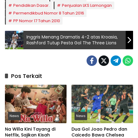
Pendidikan Dasar.
Penjualan LKS Lamongan
Permendikbud Nomor 8 Tahun 2016
PP Nomor 17 Tahun 2010
Inggris Menang Dramatis 4-2 atas Kroasia,
Rashford Tutup Pesta Gol The Three Lions
Pos Terkait
News
News
Na Willa Kini Tayang di
Dua Gol Joao Pedro dan
Netflix, Sajikan Kisah
Caicedo Bawa Chelsea