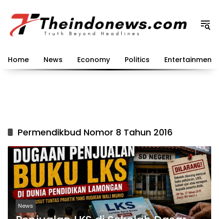
Langsung
ke
konten
Home
News
Economy
Politics
Entertainment
Permendikbud Nomor 8 Tahun 2016
News