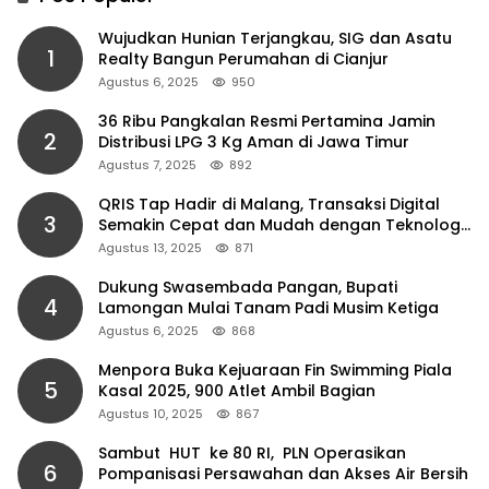
Wujudkan Hunian Terjangkau, SIG dan Asatu
1
Realty Bangun Perumahan di Cianjur
Agustus 6, 2025
950
36 Ribu Pangkalan Resmi Pertamina Jamin
2
Distribusi LPG 3 Kg Aman di Jawa Timur
Agustus 7, 2025
892
QRIS Tap Hadir di Malang, Transaksi Digital
3
Semakin Cepat dan Mudah dengan Teknologi
NFC
Agustus 13, 2025
871
Dukung Swasembada Pangan, Bupati
4
Lamongan Mulai Tanam Padi Musim Ketiga
Agustus 6, 2025
868
Menpora Buka Kejuaraan Fin Swimming Piala
5
Kasal 2025, 900 Atlet Ambil Bagian
Agustus 10, 2025
867
Sambut HUT ke 80 RI, PLN Operasikan
6
Pompanisasi Persawahan dan Akses Air Bersih