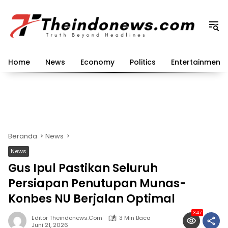
Langsung
ke
konten
Home
News
Economy
Politics
Entertainment
Beranda
News
News
Gus Ipul Pastikan Seluruh
Persiapan Penutupan Munas-
Konbes NU Berjalan Optimal
347
Editor Theindonews.com
3 Min Baca
Juni 21, 2026