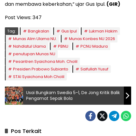
dan membawa keberkahan,” ujar Gus Ipul.
(GIR)
Post Views:
347
Tag:
Bangkalan
Gus Ipul
Lukman Hakim
Munas Alim Ulama NU.
Munas Konbes NU 2026
Nahdlatul Ulama
PBNU
PCNU Madura
penutupan Munas NU
Pesantren Syaichona Moh. Cholil
Presiden Prabowo Subianto
Saifullah Yusuf
STAI Syaichona Moh Cholil
Usai Bungkam Swedia 5-1, De Jong Kritik Balik
Pengamat Sepak Bola
Pos Terkait