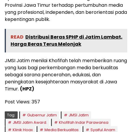
Provinsi Jawa Timur terhadap pertumbuhan media
yang profesional, independen, dan berorientasi pada
kepentingan publik.
READ
Distribusi Beras SPHP di Jatim Lambat,
Harga Beras Terus Melonjak
JMSI Jatim menilai Khofifah telah memberikan ruang
yang luas bagi perkembangan media berkualitas
sebagai sarana pencerahan, edukasi, dan
peningkatan kesejahteraan masyarakat di Jawa
Timur.
(HPZ)
Post Views:
357
Tag:
Gubernur Jatim
JMSI Jatim
JMSI Jatim Award.
Khofifah Indar Parawansa
Klinik Hoax
Media Berkualitas
Syaiful Anam