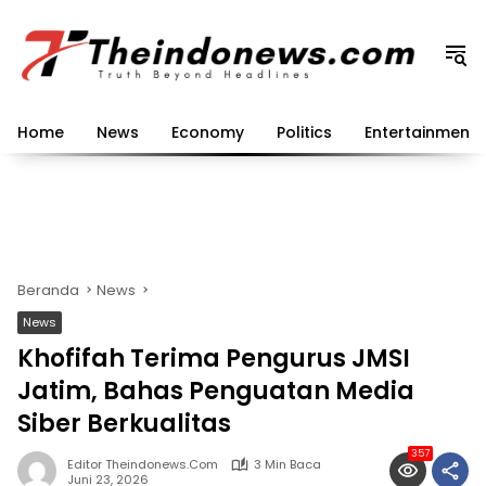
Langsung
ke
konten
Home
News
Economy
Politics
Entertainment
Beranda
News
News
Khofifah Terima Pengurus JMSI
Jatim, Bahas Penguatan Media
Siber Berkualitas
357
Editor Theindonews.com
3 Min Baca
Juni 23, 2026