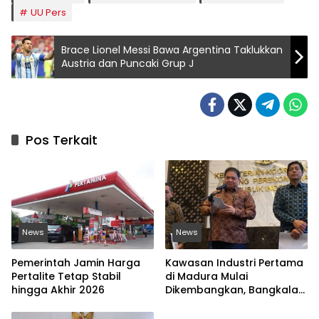
UU Pers
Brace Lionel Messi Bawa Argentina Taklukkan
Austria dan Puncaki Grup J
Pos Terkait
News
News
Pemerintah Jamin Harga
Kawasan Industri Pertama
Pertalite Tetap Stabil
di Madura Mulai
hingga Akhir 2026
Dikembangkan, Bangkalan
Jadi Lokasi Strategis