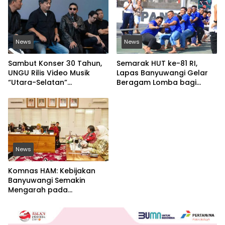
News
News
Sambut Konser 30 Tahun,
Semarak HUT ke-81 RI,
UNGU Rilis Video Musik
Lapas Banyuwangi Gelar
“Utara-Selatan”
Beragam Lomba bagi
Disutradarai Pasha
Warga Binaan
News
Komnas HAM: Kebijakan
Banyuwangi Semakin
Mengarah pada
Pemenuhan Hak Dasar