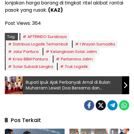
lonjakan harga barang di tingkat ritel akibat rantai
pasok yang rusak.
(KAZ)
Post Views:
364
Tag:
APTRINDO Surabaya
Distribusi Logistik Terhambat
I Wayan Sumadita
Jalur Pantura
Kelangkaan Solar Jatim
Krisis BBM Pantura.
Pertamina Jatim
Solar Subsidi Langka
Truk Logistik
Bupati Ipuk Ajak Perbanyak Amal di Bulan
Muharram Lewat Doa Bersama dan
Santunan Anak Yatim
Pos Terkait