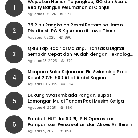
Wujudkan Hunian Terjangkau, SIG dan Asatu
1
Realty Bangun Perumahan di Cianjur
Agustus 6, 2025
948
36 Ribu Pangkalan Resmi Pertamina Jamin
2
Distribusi LPG 3 Kg Aman di Jawa Timur
Agustus 7, 2025
890
QRIS Tap Hadir di Malang, Transaksi Digital
3
Semakin Cepat dan Mudah dengan Teknologi
NFC
Agustus 13, 2025
870
Menpora Buka Kejuaraan Fin Swimming Piala
4
Kasal 2025, 900 Atlet Ambil Bagian
Agustus 10, 2025
864
Dukung Swasembada Pangan, Bupati
5
Lamongan Mulai Tanam Padi Musim Ketiga
Agustus 6, 2025
860
Sambut HUT ke 80 RI, PLN Operasikan
6
Pompanisasi Persawahan dan Akses Air Bersih
Agustus 5, 2025
854