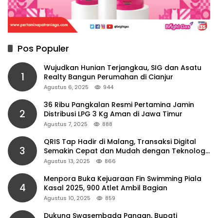
Pos Populer
Wujudkan Hunian Terjangkau, SIG dan Asatu
1
Realty Bangun Perumahan di Cianjur
Agustus 6, 2025
944
36 Ribu Pangkalan Resmi Pertamina Jamin
2
Distribusi LPG 3 Kg Aman di Jawa Timur
Agustus 7, 2025
888
QRIS Tap Hadir di Malang, Transaksi Digital
3
Semakin Cepat dan Mudah dengan Teknologi
NFC
Agustus 13, 2025
866
Menpora Buka Kejuaraan Fin Swimming Piala
4
Kasal 2025, 900 Atlet Ambil Bagian
Agustus 10, 2025
859
Dukung Swasembada Pangan, Bupati