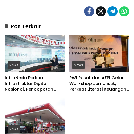
Pos Terkait
News
News
InfraNexia Perkuat
PWI Pusat dan AFPI Gelar
Infrastruktur Digital
Workshop Jurnalistik,
Nasional, Pendapatan
Perkuat Literasi Keuangan
Eksternal Melonjak 31
Digital dan Lawan Pinjol
Persen
Ilegal
News