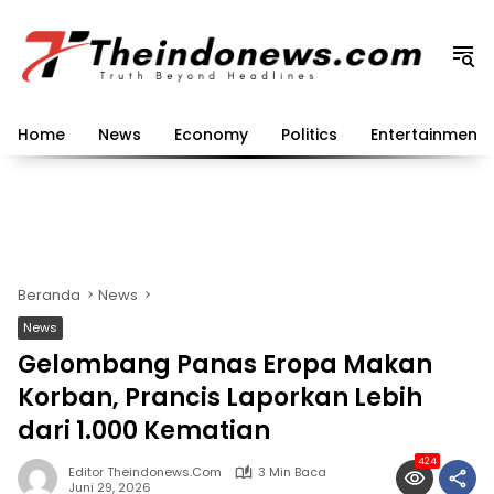
Langsung
ke
konten
Home
News
Economy
Politics
Entertainment
Beranda
News
News
Gelombang Panas Eropa Makan
Korban, Prancis Laporkan Lebih
dari 1.000 Kematian
424
Editor Theindonews.com
3 Min Baca
Juni 29, 2026