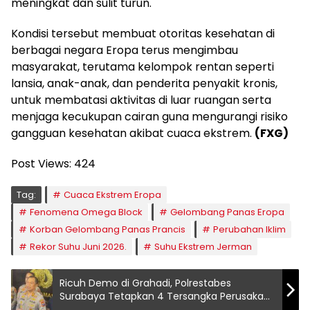
meningkat dan sulit turun.
Kondisi tersebut membuat otoritas kesehatan di
berbagai negara Eropa terus mengimbau
masyarakat, terutama kelompok rentan seperti
lansia, anak-anak, dan penderita penyakit kronis,
untuk membatasi aktivitas di luar ruangan serta
menjaga kecukupan cairan guna mengurangi risiko
gangguan kesehatan akibat cuaca ekstrem.
(FXG)
Post Views:
424
Tag:
Cuaca Ekstrem Eropa
Fenomena Omega Block
Gelombang Panas Eropa
Korban Gelombang Panas Prancis
Perubahan Iklim
Rekor Suhu Juni 2026.
Suhu Ekstrem Jerman
Ricuh Demo di Grahadi, Polrestabes
Surabaya Tetapkan 4 Tersangka Perusakan
dan 6 Positif Sabu