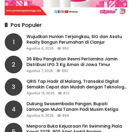
Pos Populer
Wujudkan Hunian Terjangkau, SIG dan Asatu
1
Realty Bangun Perumahan di Cianjur
Agustus 6, 2025
950
36 Ribu Pangkalan Resmi Pertamina Jamin
2
Distribusi LPG 3 Kg Aman di Jawa Timur
Agustus 7, 2025
892
QRIS Tap Hadir di Malang, Transaksi Digital
3
Semakin Cepat dan Mudah dengan Teknologi
NFC
Agustus 13, 2025
872
Dukung Swasembada Pangan, Bupati
4
Lamongan Mulai Tanam Padi Musim Ketiga
Agustus 6, 2025
869
Menpora Buka Kejuaraan Fin Swimming Piala
5
Kasal 2025, 900 Atlet Ambil Bagian