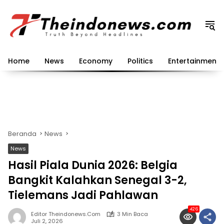
Langsung
ke
konten
Home
News
Economy
Politics
Entertainment
Beranda
News
News
Hasil Piala Dunia 2026: Belgia
Bangkit Kalahkan Senegal 3-2,
Tielemans Jadi Pahlawan
426
Editor Theindonews.com
3 Min Baca
Juli 2, 2026