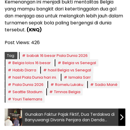
Kemenangan ini menjadi bukti mentalitas Belgia
yang mampu bangkit dari ketertinggalan dua gol
dan menjaga asa untuk melangkah lebih jauh dalam
turnamen sepak bola paling bergengsi di dunia
tersebut.
(KNQ)
Post Views:
426
Tag:
babak 16 besar Piala Dunia 2026
Belgia lolos 16 besar
Belgia vs Senegal
Habib Diarra
hasil Belgia vs Senegal
hasil Piala Dunia hari ini.
Ismaila Sarr
Piala Dunia 2026
Romelu Lukaku
Sadio Mané
Seattle Stadium
Timnas Belgia
Youri Tielemans
Gunakan Faktur Pajak Fiktif, Dua Terdakwa di
Banyuwangi Divonis Penjara dan Denda
Miliaran Rupiah