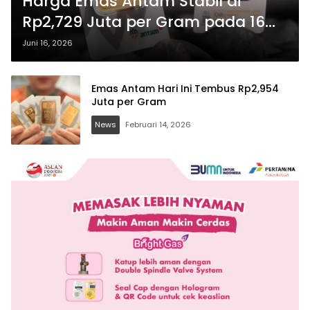
Harga Emas Antam Stabil di
Rp2,729 Juta per Gram pada 16
Juni 2026.
Juni 16, 2026
Emas Antam Hari Ini Tembus Rp2,954
Juta per Gram
News
Februari 14, 2026