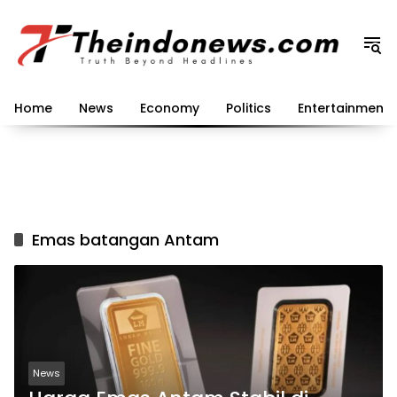
Langsung
ke
konten
Home
News
Economy
Politics
Entertainment
Emas batangan Antam
News