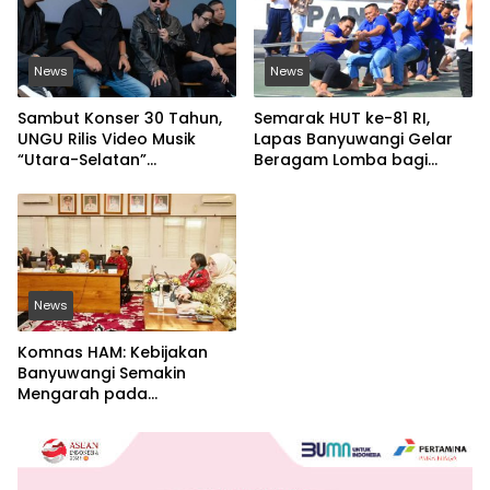
News
News
Sambut Konser 30 Tahun,
Semarak HUT ke-81 RI,
UNGU Rilis Video Musik
Lapas Banyuwangi Gelar
“Utara-Selatan”
Beragam Lomba bagi
Disutradarai Pasha
Warga Binaan
News
Komnas HAM: Kebijakan
Banyuwangi Semakin
Mengarah pada
Pemenuhan Hak Dasar