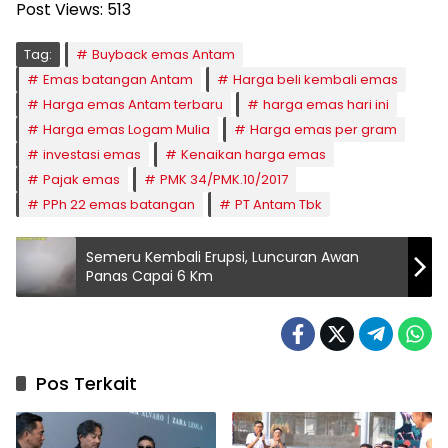
Post Views:
513
Tag:
Buyback emas Antam
Emas batangan Antam
Harga beli kembali emas
Harga emas Antam terbaru
harga emas hari ini
Harga emas Logam Mulia
Harga emas per gram
investasi emas
Kenaikan harga emas
Pajak emas
PMK 34/PMK.10/2017
PPh 22 emas batangan
PT Antam Tbk
Semeru Kembali Erupsi, Luncuran Awan
Panas Capai 6 Km
Pos Terkait