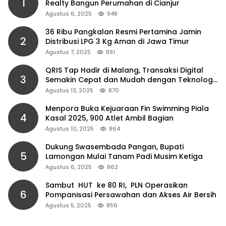
1
Realty Bangun Perumahan di Cianjur
Agustus 6, 2025
948
36 Ribu Pangkalan Resmi Pertamina Jamin
2
Distribusi LPG 3 Kg Aman di Jawa Timur
Agustus 7, 2025
891
QRIS Tap Hadir di Malang, Transaksi Digital
3
Semakin Cepat dan Mudah dengan Teknologi
NFC
Agustus 13, 2025
870
Menpora Buka Kejuaraan Fin Swimming Piala
4
Kasal 2025, 900 Atlet Ambil Bagian
Agustus 10, 2025
864
Dukung Swasembada Pangan, Bupati
5
Lamongan Mulai Tanam Padi Musim Ketiga
Agustus 6, 2025
862
Sambut HUT ke 80 RI, PLN Operasikan
6
Pompanisasi Persawahan dan Akses Air Bersih
Agustus 5, 2025
856