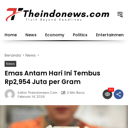
Langsung
ke
konten
Home
News
Economy
Politics
Entertainment
Beranda
News
News
Emas Antam Hari Ini Tembus
Rp2,954 Juta per Gram
513
Editor Theindonews.com
2 Min Baca
Februari 14, 2026