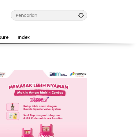
sure
Index