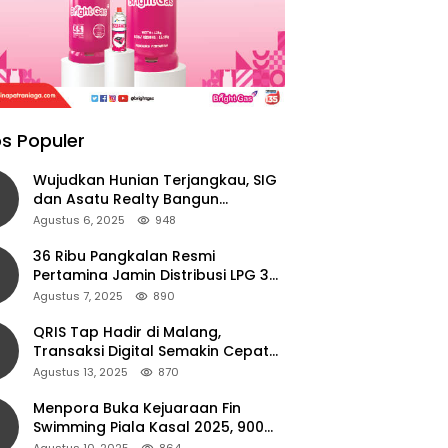
s Populer
Wujudkan Hunian Terjangkau, SIG
dan Asatu Realty Bangun
Perumahan di Cianjur
Agustus 6, 2025
948
36 Ribu Pangkalan Resmi
Pertamina Jamin Distribusi LPG 3
Kg Aman di Jawa Timur
Agustus 7, 2025
890
QRIS Tap Hadir di Malang,
Transaksi Digital Semakin Cepat
dan Mudah dengan Teknologi NFC
Agustus 13, 2025
870
Menpora Buka Kejuaraan Fin
Swimming Piala Kasal 2025, 900
Atlet Ambil Bagian
Agustus 10, 2025
864