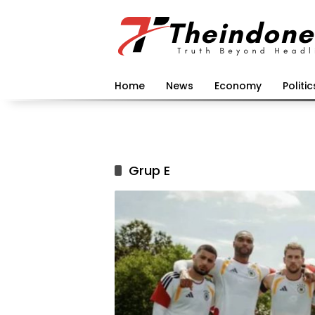
Langsung
ke
konten
Home
News
Economy
Politic
Grup E