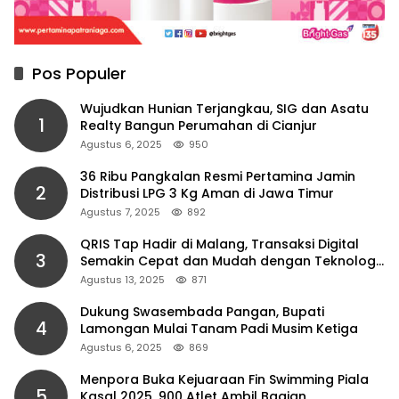
Pos Populer
Wujudkan Hunian Terjangkau, SIG dan Asatu
1
Realty Bangun Perumahan di Cianjur
Agustus 6, 2025
950
36 Ribu Pangkalan Resmi Pertamina Jamin
2
Distribusi LPG 3 Kg Aman di Jawa Timur
Agustus 7, 2025
892
QRIS Tap Hadir di Malang, Transaksi Digital
3
Semakin Cepat dan Mudah dengan Teknologi
NFC
Agustus 13, 2025
871
Dukung Swasembada Pangan, Bupati
4
Lamongan Mulai Tanam Padi Musim Ketiga
Agustus 6, 2025
869
Menpora Buka Kejuaraan Fin Swimming Piala
5
Kasal 2025, 900 Atlet Ambil Bagian