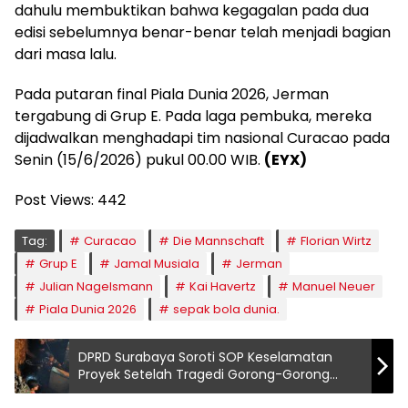
dahulu membuktikan bahwa kegagalan pada dua
edisi sebelumnya benar-benar telah menjadi bagian
dari masa lalu.
Pada putaran final Piala Dunia 2026, Jerman
tergabung di Grup E. Pada laga pembuka, mereka
dijadwalkan menghadapi tim nasional Curacao pada
Senin (15/6/2026) pukul 00.00 WIB.
(EYX)
Post Views:
442
Tag:
Curacao
Die Mannschaft
Florian Wirtz
Grup E
Jamal Musiala
Jerman
Julian Nagelsmann
Kai Havertz
Manuel Neuer
Piala Dunia 2026
sepak bola dunia.
DPRD Surabaya Soroti SOP Keselamatan
Proyek Setelah Tragedi Gorong-Gorong
Margorejo