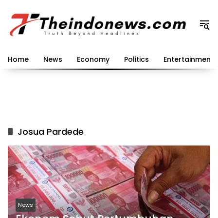
Langsung
ke
konten
Home
News
Economy
Politics
Entertainment
Josua Pardede
News