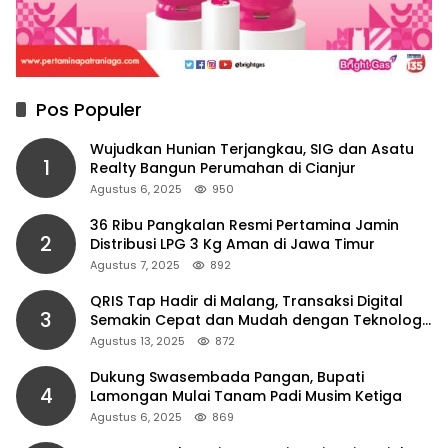
Pos Populer
Wujudkan Hunian Terjangkau, SIG dan Asatu
1
Realty Bangun Perumahan di Cianjur
Agustus 6, 2025
950
36 Ribu Pangkalan Resmi Pertamina Jamin
2
Distribusi LPG 3 Kg Aman di Jawa Timur
Agustus 7, 2025
892
QRIS Tap Hadir di Malang, Transaksi Digital
3
Semakin Cepat dan Mudah dengan Teknologi
NFC
Agustus 13, 2025
872
Dukung Swasembada Pangan, Bupati
4
Lamongan Mulai Tanam Padi Musim Ketiga
Agustus 6, 2025
869