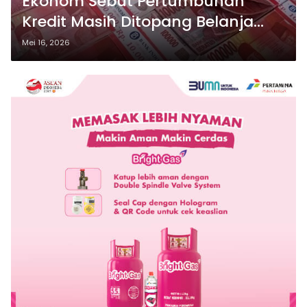
Ekonom Sebut Pertumbuhan
Kredit Masih Ditopang Belanja
Pemerintah
Mei 16, 2026