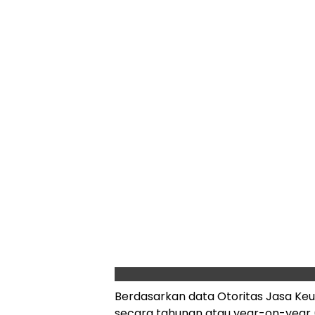
Berdasarkan data Otoritas Jasa Ke
secara tahunan atau year-on-year 