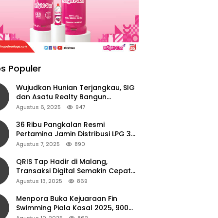
s Populer
Wujudkan Hunian Terjangkau, SIG
dan Asatu Realty Bangun
Perumahan di Cianjur
Agustus 6, 2025
947
36 Ribu Pangkalan Resmi
Pertamina Jamin Distribusi LPG 3
Kg Aman di Jawa Timur
Agustus 7, 2025
890
QRIS Tap Hadir di Malang,
Transaksi Digital Semakin Cepat
dan Mudah dengan Teknologi NFC
Agustus 13, 2025
869
Menpora Buka Kejuaraan Fin
Swimming Piala Kasal 2025, 900
Atlet Ambil Bagian
Agustus 10, 2025
862