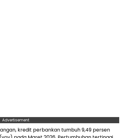
Advertisement
uangan, kredit perbankan tumbuh 9,49 persen
(yoy) pada Maret 2026. Pertumbuhan tertinggi