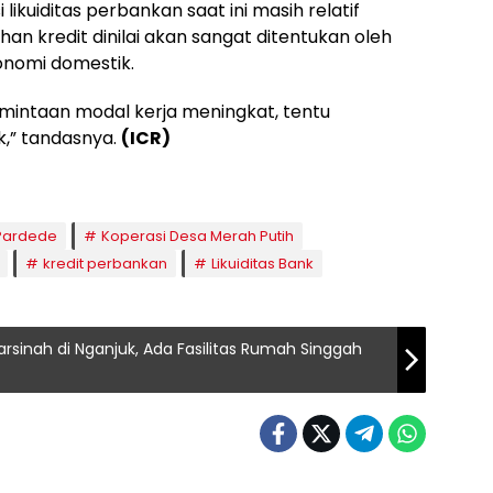
 likuiditas perbankan saat ini masih relatif
n kredit dinilai akan sangat ditentukan oleh
onomi domestik.
rmintaan modal kerja meningkat, tentu
k,” tandasnya.
(ICR)
Pardede
Koperasi Desa Merah Putih
kredit perbankan
Likuiditas Bank
inah di Nganjuk, Ada Fasilitas Rumah Singgah