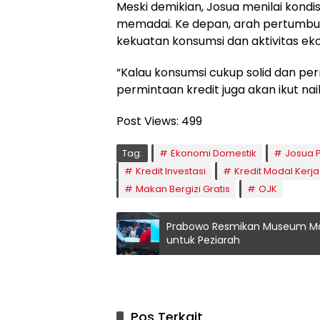
Meski demikian, Josua menilai kondisi
memadai. Ke depan, arah pertumbuha
kekuatan konsumsi dan aktivitas ek
“Kalau konsumsi cukup solid dan pe
permintaan kredit juga akan ikut nai
Post Views:
499
Tag:
Ekonomi Domestik
Josua 
Kredit Investasi
Kredit Modal Kerja
Makan Bergizi Gratis
OJK
Prabowo Resmikan Museum Mars
untuk Peziarah
Pos Terkait