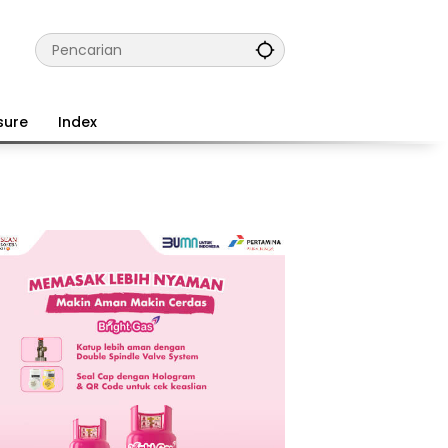
sure
Index