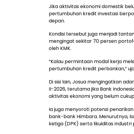
Jika aktivitas ekonomi domestik b
pertumbuhan kredit investasi ber
depan.
Kondisi tersebut juga menjadi tant
mengingat sekitar 70 persen portofo
oleh KMK.
“Kalau permintaan modal kerja me
pertumbuhan kredit perbankan,” uja
Di sisi lain, Josua mengingatkan ad
II-2026, terutama jika Bank Indone
aktivitas ekonomi yang belum cukup
Ia juga menyoroti potensi penarika
bank-bank Himbara. Menurutnya, l
ketiga (DPK) serta likuiditas industr