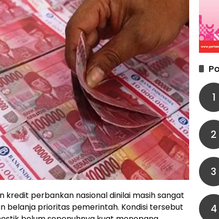
Po
1
2
3
kredit perbankan nasional dinilai masih sangat
n belanja prioritas pemerintah. Kondisi tersebut
4
mestik belum sepenuhnya kuat menopang