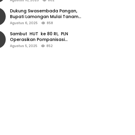
Dukung Swasembada Pangan,
Bupati Lamongan Mulai Tanam
Padi Musim Ketiga
Agustus 6, 2025
858
Sambut HUT ke 80 RI, PLN
Operasikan Pompanisasi
Persawahan dan Akses Air Bersih
Agustus 5, 2025
852