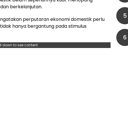
dan berkelanjutan.
5
engatakan perputaran ekonomi domestik perlu
 tidak hanya bergantung pada stimulus
6
ll down to see content