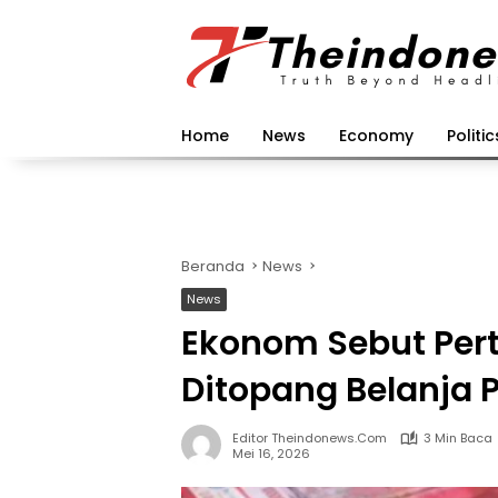
Langsung
ke
konten
Home
News
Economy
Politic
Beranda
News
News
Ekonom Sebut Per
Ditopang Belanja 
Editor Theindonews.com
3 Min Baca
Mei 16, 2026