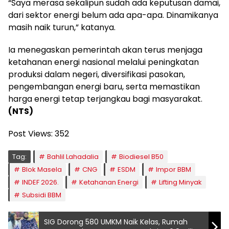
“Saya merasa sekalipun sudah ada keputusan damai,
dari sektor energi belum ada apa-apa. Dinamikanya
masih naik turun,” katanya.
Ia menegaskan pemerintah akan terus menjaga
ketahanan energi nasional melalui peningkatan
produksi dalam negeri, diversifikasi pasokan,
pengembangan energi baru, serta memastikan
harga energi tetap terjangkau bagi masyarakat.
(NTS)
Post Views:
352
Tag:
Bahlil Lahadalia
Biodiesel B50
Blok Masela
CNG
ESDM
Impor BBM
INDEF 2026.
Ketahanan Energi
Lifting Minyak
Subsidi BBM
SIG Dorong 580 UMKM Naik Kelas, Rumah