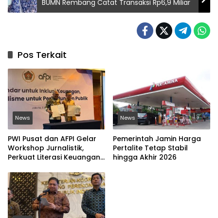
BUMN Rembang Catat Transaksi Rp6,9 Miliar
Pos Terkait
News
News
PWI Pusat dan AFPI Gelar
Pemerintah Jamin Harga
Workshop Jurnalistik,
Pertalite Tetap Stabil
Perkuat Literasi Keuangan
hingga Akhir 2026
Digital dan Lawan Pinjol
Ilegal