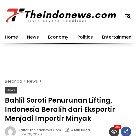
Langsung
ke
konten
Home
News
Economy
Politics
Entertainment
Beranda
News
News
Bahlil Soroti Penurunan Lifting,
Indonesia Beralih dari Eksportir
Menjadi Importir Minyak
352
Editor Theindonews.com
4 Min Baca
Juni 26, 2026