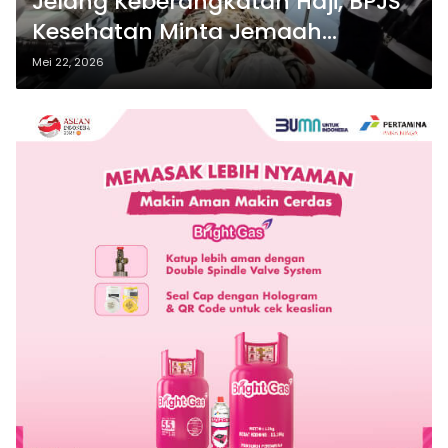
Jelang Keberangkatan Haji, BPJS
Kesehatan Minta Jemaah
Aktifkan JKN
Mei 22, 2026