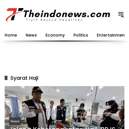
Langsung
ke
konten
Home
News
Economy
Politics
Entertainment
Syarat Haji
News