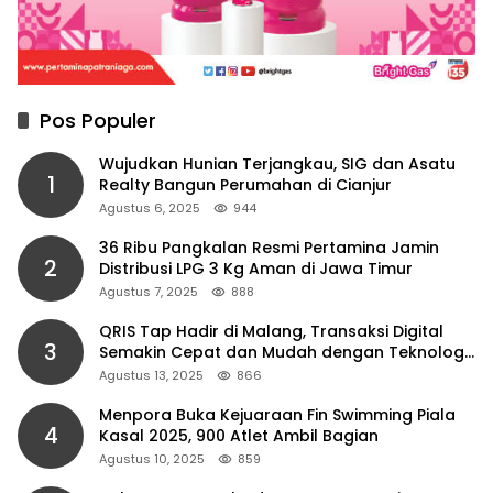
Pos Populer
Wujudkan Hunian Terjangkau, SIG dan Asatu
1
Realty Bangun Perumahan di Cianjur
Agustus 6, 2025
944
36 Ribu Pangkalan Resmi Pertamina Jamin
2
Distribusi LPG 3 Kg Aman di Jawa Timur
Agustus 7, 2025
888
QRIS Tap Hadir di Malang, Transaksi Digital
3
Semakin Cepat dan Mudah dengan Teknologi
NFC
Agustus 13, 2025
866
Menpora Buka Kejuaraan Fin Swimming Piala
4
Kasal 2025, 900 Atlet Ambil Bagian
Agustus 10, 2025
859