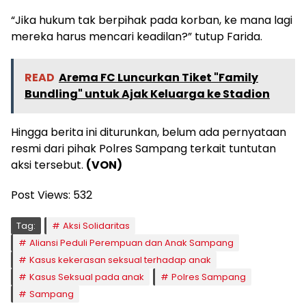
“Jika hukum tak berpihak pada korban, ke mana lagi
mereka harus mencari keadilan?” tutup Farida.
READ
Arema FC Luncurkan Tiket "Family
Bundling" untuk Ajak Keluarga ke Stadion
Hingga berita ini diturunkan, belum ada pernyataan
resmi dari pihak Polres Sampang terkait tuntutan
aksi tersebut.
(VON)
Post Views:
532
Tag:
Aksi Solidaritas
Aliansi Peduli Perempuan dan Anak Sampang
Kasus kekerasan seksual terhadap anak
Kasus Seksual pada anak
Polres Sampang
Sampang