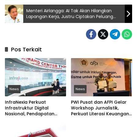
Menteri Airlangga: AI Tak Akan Hilangkan
Lapangan Kerja, Justru Ciptakan Peluang
Baru
Pos Terkait
News
News
InfraNexia Perkuat
PWI Pusat dan AFPI Gelar
Infrastruktur Digital
Workshop Jurnalistik,
Nasional, Pendapatan
Perkuat Literasi Keuangan
Eksternal Melonjak 31
Digital dan Lawan Pinjol
Persen
Ilegal