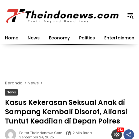
Langsung
ke
konten
Home
News
Economy
Politics
Entertainment
Beranda
News
News
Kasus Kekerasan Seksual Anak di
Sampang Kembali Disorot, Aliansi
Tuntut Keadilan di Depan Polres
532
Editor Theindonews.com
2 Min Baca
September 24, 2025