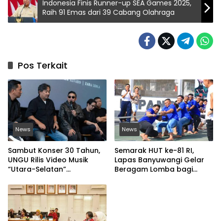
Indonesia Finis Runner-up SEA Games 2025,
Raih 91 Emas dari 39 Cabang Olahraga
Pos Terkait
News
News
Sambut Konser 30 Tahun,
Semarak HUT ke-81 RI,
UNGU Rilis Video Musik
Lapas Banyuwangi Gelar
“Utara-Selatan”
Beragam Lomba bagi
Disutradarai Pasha
Warga Binaan