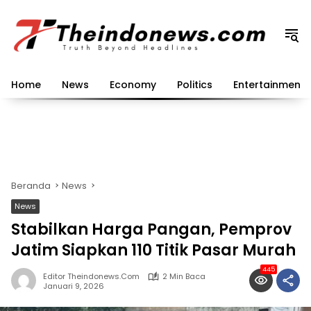
Langsung
ke
konten
Home
News
Economy
Politics
Entertainment
Beranda
News
News
Stabilkan Harga Pangan, Pemprov
Jatim Siapkan 110 Titik Pasar Murah
445
Editor Theindonews.com
2 Min Baca
Januari 9, 2026