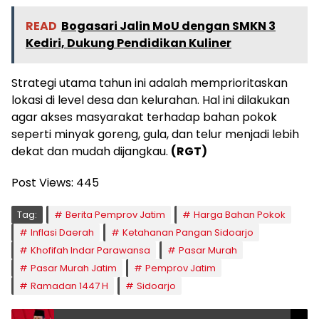
READ
Bogasari Jalin MoU dengan SMKN 3
Kediri, Dukung Pendidikan Kuliner
Strategi utama tahun ini adalah memprioritaskan
lokasi di level desa dan kelurahan. Hal ini dilakukan
agar akses masyarakat terhadap bahan pokok
seperti minyak goreng, gula, dan telur menjadi lebih
dekat dan mudah dijangkau.
(RGT)
Post Views:
445
Tag:
Berita Pemprov Jatim
Harga Bahan Pokok
Inflasi Daerah
Ketahanan Pangan Sidoarjo
Khofifah Indar Parawansa
Pasar Murah
Pasar Murah Jatim
Pemprov Jatim
Ramadan 1447 H
Sidoarjo