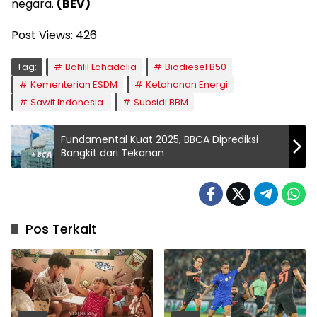
negara.
(BEV)
Post Views:
426
Tag:
Bahlil Lahadalia
Biodiesel B50
Kementerian ESDM
Ketahanan Energi
Sawit Indonesia.
Subsidi BBM
Fundamental Kuat 2025, BBCA Diprediksi
Bangkit dari Tekanan
Pos Terkait