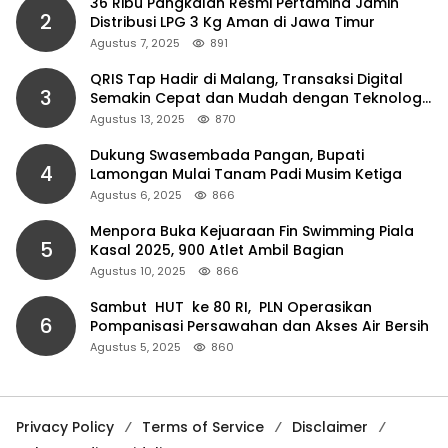
36 Ribu Pangkalan Resmi Pertamina Jamin
2
Distribusi LPG 3 Kg Aman di Jawa Timur
Agustus 7, 2025
891
QRIS Tap Hadir di Malang, Transaksi Digital
3
Semakin Cepat dan Mudah dengan Teknologi
NFC
Agustus 13, 2025
870
Dukung Swasembada Pangan, Bupati
4
Lamongan Mulai Tanam Padi Musim Ketiga
Agustus 6, 2025
866
Menpora Buka Kejuaraan Fin Swimming Piala
5
Kasal 2025, 900 Atlet Ambil Bagian
Agustus 10, 2025
866
Sambut HUT ke 80 RI, PLN Operasikan
6
Pompanisasi Persawahan dan Akses Air Bersih
Agustus 5, 2025
860
Privacy Policy
Terms of Service
Disclaimer