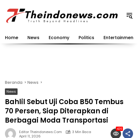
Langsung
ke
konten
Home
News
Economy
Politics
Entertainment
Beranda
News
News
Bahlil Sebut Uji Coba B50 Tembus
70 Persen, Siap Diterapkan di
Berbagai Moda Transportasi
426
Editor Theindonews.com
3 Min Baca
April 11, 2026